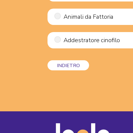
Animali da Fattoria
Addestratore cinofilo
INDIETRO