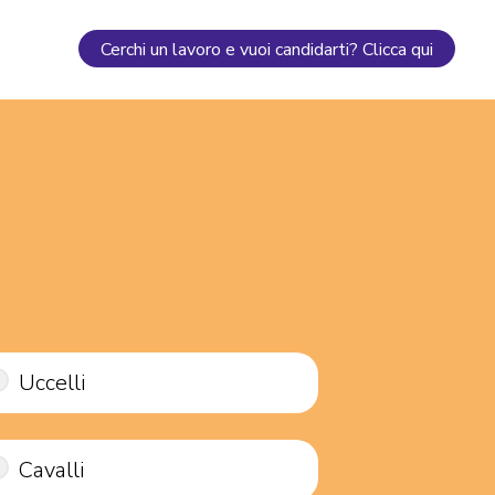
Cerchi un lavoro e vuoi candidarti? Clicca qui
Uccelli
Cavalli