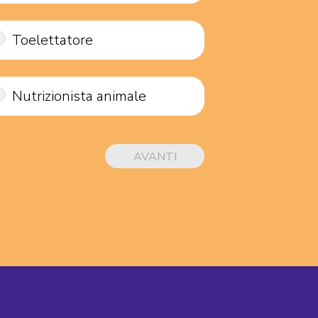
Toelettatore
Nutrizionista animale
AVANTI