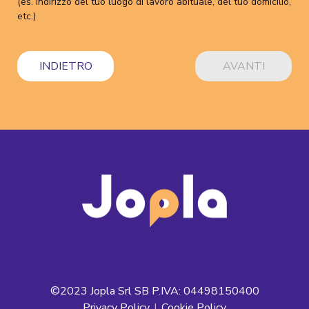
(es. indirizzo del tuo luogo di lavoro abituale, del tuo domicilio,
etc.)
INDIETRO
AVANTI
©2023 Jopla Srl SB P.IVA: 04498150400
Privacy Policy
|
Cookie Policy