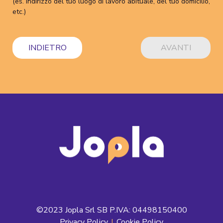
(es. indirizzo del tuo luogo di lavoro abituale, del tuo domicilio,
etc.)
INDIETRO
AVANTI
©2023 Jopla Srl SB P.IVA: 04498150400
Privacy Policy
|
Cookie Policy