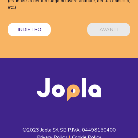
(es. indirizzo del tuo luogo di lavoro abituale, del tuo domicilio,
etc.)
INDIETRO
AVANTI
©2023 Jopla Srl SB P.IVA: 04498150400
Privacy Policy
|
Cookie Policy