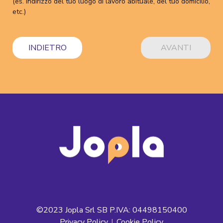
(es. indirizzo del tuo luogo di lavoro abituale, del tuo domicilio,
etc.)
INDIETRO
AVANTI
©2023 Jopla Srl SB P.IVA: 04498150400
Privacy Policy
|
Cookie Policy