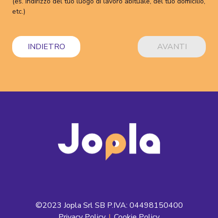
(es. indirizzo del tuo luogo di lavoro abituale, del tuo domicilio,
etc.)
INDIETRO
AVANTI
©2023 Jopla Srl SB P.IVA: 04498150400
Privacy Policy
|
Cookie Policy