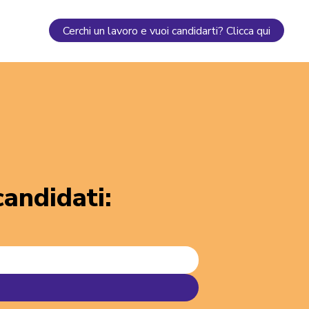
Cerchi un lavoro e vuoi candidarti? Clicca qui
 candidati
: