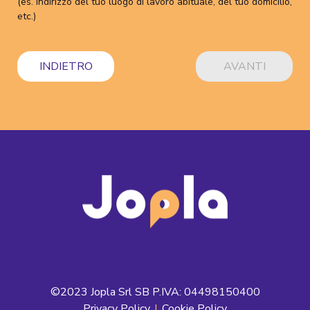
(es. indirizzo del tuo luogo di lavoro abituale, del tuo domicilio,
etc.)
INDIETRO
AVANTI
©2023 Jopla Srl SB P.IVA: 04498150400
Privacy Policy
|
Cookie Policy